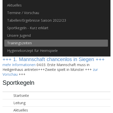
Aktuelles
Termine / Vorschau
Tabellen/Ergebnisse Saison 2022/23
Sportkegeln - Kurz erklärt
Unsere Jugend
Trainingszeiten
Hygienekonzept für Heimspiele
+++ 1. Mannschaft chancenlos in Siegen +++
mehr Informationen
04.03. Erste Mannschaft muss in
Heiligenhaus antreten+++Zweite spielt in Münster +++
zur
Vorschau
+++
Sportkegeln
Startseite
Leitung
Aktuelles